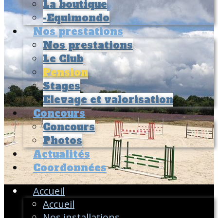
La boutique
-Equimondo
Nos prestations
Nos prestations
Le Club
Pension
Stages
Elevage et valorisation
Concours
Concours
Photos
Actualités
Coordonnées
Accueil
Accueil
Nos installations