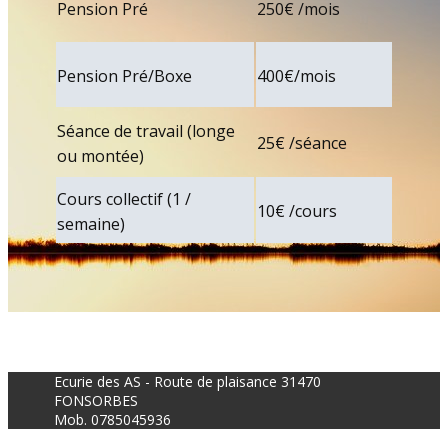
Pension Pré
250€ /mois
Pension Pré/Boxe
400€/mois
Séance de travail (longe
25€ /séance
ou montée)
Cours collectif (1 /
10€ /cours
semaine)
Ecurie des AS - Route de plaisance 31470
FONSORBES
Mob.
0785045936