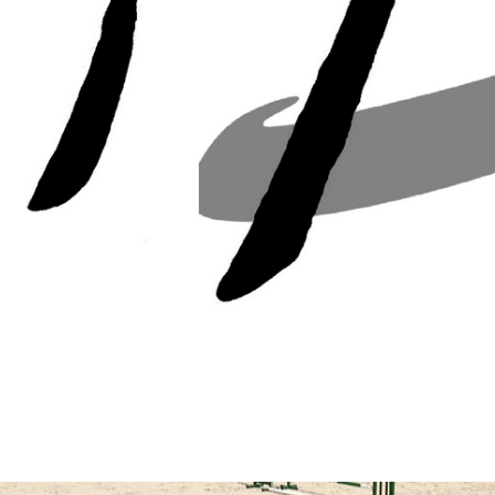
urie
AS