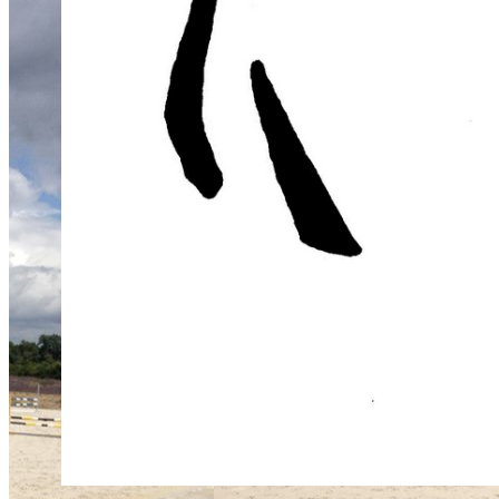
L'éc
des 